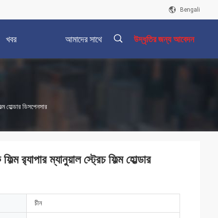
Bengali
খবর
আমাদের সাথে
উদ্ধৃতির জন্য আবেদন
যোগাযোগ করুন
描
ল্ম হোল্ডার ডিসপেনসার
述
‍্যাপার ম্যানুয়াল স্ট্রেচ ফিল্ম হোল্ডার
চীন