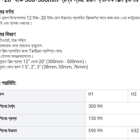
ের বর্ণনা
েচ র‍্যাপ ডিসপেনসার 12 ইঞ্চি- 20 ইঞ্চি রোল উচ্চতার প্রসারিত ফিল্মগুলির সাথে কাজ করে।এর কনট্যু
ই এবং হালকা ওজনের।
যের বিবরণ
টওয়েট, উচ্চ শক্তি.
মদায়ক ফেনা প্যাডেড হ্যান্ডেল.
ণ ফিল্ম প্রসারিত জন্য Teflon প্রলিপ্ত কোর.
্ম টেনশন সামঞ্জস্যযোগ্য।
যুক্ত ফিল্ম প্রস্থ 12" থেকে 20" (300mm - 500mm)।
যুক্ত কোর ব্যাস 1.5", 2", 3" (38mm, 50mm, 76mm)
 পরামিতি:
েল
H1
H2
িনের দৈর্ঘ্য
300 মিমি
শিনের প্রস্থ
130 মিমি
শিনের উচ্চতা
590 মিমি
632 