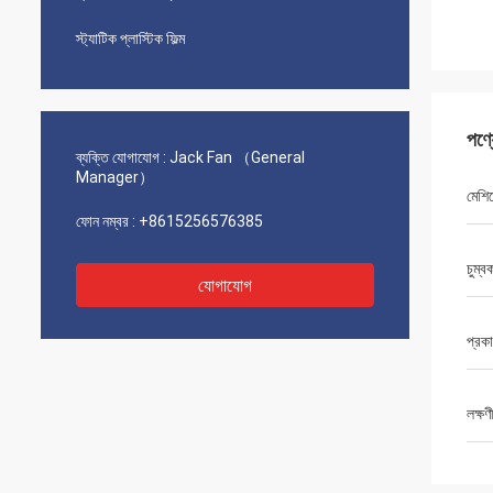
স্ট্যাটিক প্লাস্টিক ফিল্ম
পণ্
ব্যক্তি যোগাযোগ :
Jack Fan （General
Manager）
মেশিনে
ফোন নম্বর :
+8615256576385
চুম্
যোগাযোগ
প্রক
লক্ষণ