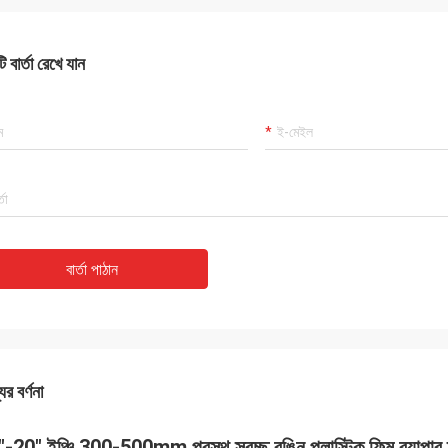
 বার্তা রেখে যান
বার্তা পাঠান
ের বর্ণনা
-20" ইঞ্চি 300-500mm প্রস্থ স্বচ্ছ রঙিন প্লাস্টিক ফিল্ম র‍্যাপার ম্যা