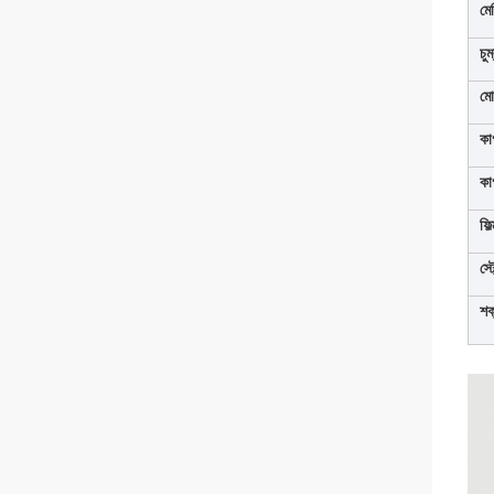
মে
চু
মো
কা
কা
ফিল
স্ট
শক