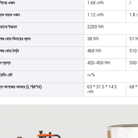
শিনের ওজন
1.68 কেজি
/
ম্বক ধারক ওজন
1.12 কেজি
1.8 
ড়ানো উচ্চতা
2200 মিমি
গজ কোর ভিতরের ব্যাস
38 মিমি
51 মি
গজ কোর দৈর্ঘ্য
468 মিমি
510 
্ম প্রস্থ
420-450 মিমি
500 
্রেচিং রেট
৩৫%
্ত কাগজের আকার (L*M*H)
63 * 31.5 * 14.5
68 *
সেমি