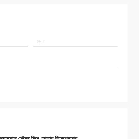
নুয়াল স্ট্রেচ ফিল্ম হোল্ডার ডিসপেনসার