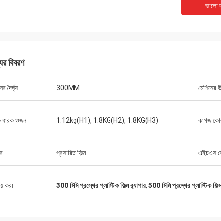
ভালো দ
যের বিবরণ
র দৈর্ঘ্য
300MM
মেশিনের উ
বক ধারক ওজন
1.12kg(H1), 1.8KG(H2), 1.8KG(H3)
কাগজ কোর
ার
প্রসারিত ফিল্ম
এইচএস 
ীয় করা
300 মিমি প্রস্থের প্লাস্টিক ফিল্ম র‍্যাপার
,
500 মিমি প্রস্থের প্লাস্টিক ফিল্ম 