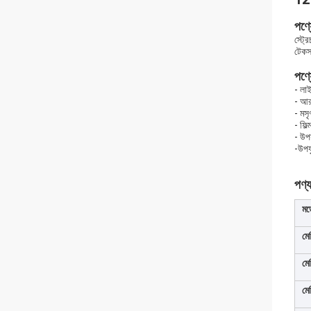
পণ্য
স্ট্র
টেকস
পণ্
- লাই
- আরা
- মসৃ
- ফিল
- উপ
-উপ
পণ্য
মড
মেশ
মে
মে