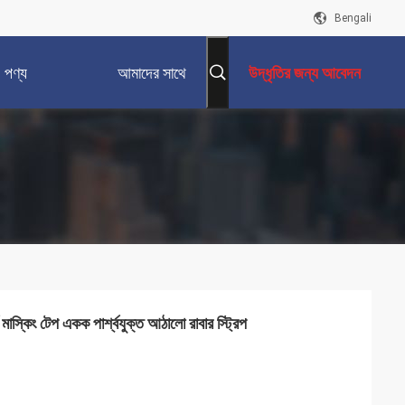
Bengali
পণ্য
আমাদের সাথে
উদ্ধৃতির জন্য আবেদন
যোগাযোগ করুন
্কিং টেপ একক পার্শ্বযুক্ত আঠালো রাবার স্ট্রিপ