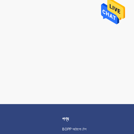
পণ্য
BOPP আঠালো টেপ