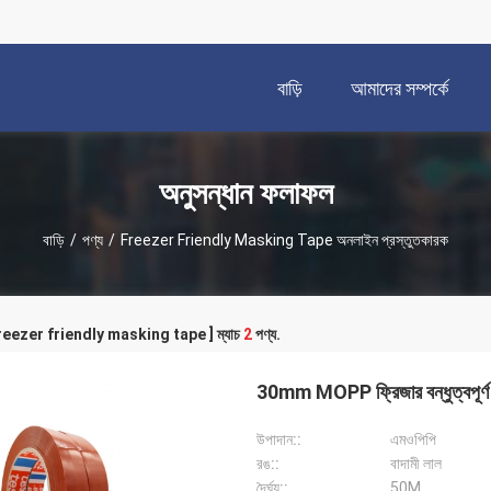
বাড়ি
আমাদের সম্পর্কে
অনুসন্ধান ফলাফল
বাড়ি
/
পণ্য
/
Freezer Friendly Masking Tape অনলাইন প্রস্তুতকারক
 [ freezer friendly masking tape ] ম্যাচ
2
পণ্য.
30mm MOPP ফ্রিজার বন্ধুত্বপূর্ণ মাস
উপাদান::
এমওপিপি
রঙ::
বাদামী লাল
দৈর্ঘ্য::
50M