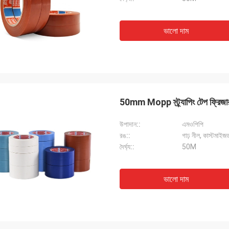
ভালো দাম
50mm Mopp স্ট্র্যাপিং টেপ ফ্রিজার বন
উপাদান::
এমওপিপি
রঙ::
গাঢ় নীল, কাস্টমাইজ
দৈর্ঘ্য::
50M
ভালো দাম