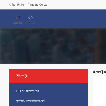
Anhui Uniform Trading Co.Ltd
কীওয়ার্ড
সব পণ্য
BOPP আঠালো টেপ
ক্রাফট পেপার আঠালো টেপ