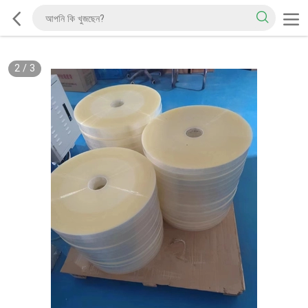
2
/
3