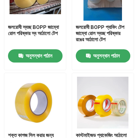
কারখানা ভ্রমণ
জলরোধী স্বচ্ছ BOPP জাম্বো
জলরোধী BOPP প্যাকিং টেপ
রোল পরিষ্কার স্ব আঠালো টেপ
জাম্বো রোল স্বচ্ছ পরিষ্কার
মান নিয়ন্ত্রণ
রঙের আঠালো টেপ
অনুসন্ধান পাঠান
অনুসন্ধান পাঠান
যোগাযোগ করুন
উদ্ধৃতির জন্য আবেদন
BOPP আঠালো টেপ
ক্রাফট পেপার আঠালো টেপ
PET আঠালো টেপ
শক্ত কাগজ সিল করার জন্য
কাস্টমাইজড প্যাকেজিং আঠালো