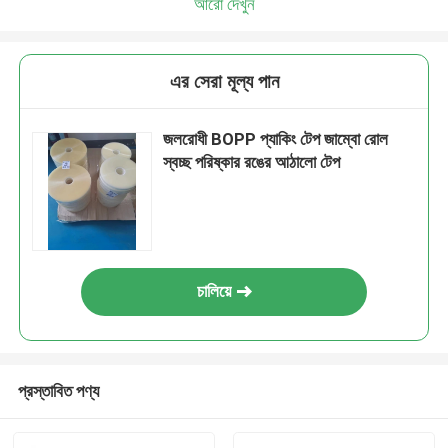
আরো দেখুন
এর সেরা মূল্য পান
জলরোধী BOPP প্যাকিং টেপ জাম্বো রোল
স্বচ্ছ পরিষ্কার রঙের আঠালো টেপ
চালিয়ে
প্রস্তাবিত পণ্য